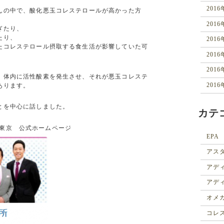
201
んの中で、酸化悪玉コレステロー
ルが高かった方
201
ぎたり、
たり、
201
たコレステロール摂取する食生活
が影響していた可
201
201
、体内に活性酸素を発生させ、そ
れが悪玉コレステ
201
あります。
とを中心に話しました。
カテ
東京 公式ホームページ
EPA
アス
アデ
アデ
オメ
コレ