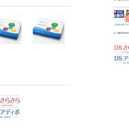
いる人は2倍高
アディポネクチンを増や
ィポネクチン値
すポイント（3回目）
】お届け先住所変