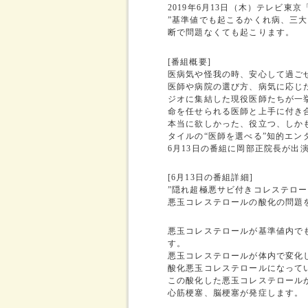
2019年6月13日（木）テレビ東
”基準値でも起こるかくれ病、三
断で問題なくても起こります。
[番組概要]
医病気や怪我の時、安心して過ご
医師や病院の選び方、病気に応じ
ジオに集結した現役医師たちが一
命を任せられる医師と上手に付き
本当に欲しかった、役立つ、しか
タイルの“医師を選べる”
知的エン
6月13日の番組に岡部正院長が出
[6月13日の番組詳細]
”隠れ超極悪サビ付きコレステロー
悪玉コレステロールの酸化の問題
悪玉コレステロールが基準値内で
す。
悪玉コレステロールが体内で変化
酸化悪玉コレステロールになって
この酸化した悪玉コレステロール
心筋梗塞、脳梗塞が発症します。