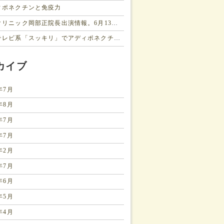
ィポネクチンと免疫力
岡部クリニック岡部正院長出演情報。6月13日（木）の「主治医が見つかる診療所」（テレビ東京）”基準値でも起こるかくれ病、三大かくれ病、コレステロール、肝臓、血糖値、 健康診断で問題なくても起こります。
日本テレビ系「スッキリ」でアディポネクチンが紹介2019年1月23日
カイブ
3年7月
0年8月
0年7月
9年7月
9年2月
8年7月
8年6月
8年5月
8年4月