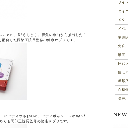
サイ
ダイ
メタ
メタ
ススメの、DSさらさら。青魚の魚油から抽出したＥ
主治
mgも配合した岡部正院長監修の健康サプリです。
免疫
動画
岡部
痩せ
糖尿
血糖
長寿
NE
、DSアディポもお勧め。アディポネクチンが高い人
ちらも岡部正院長監修の健康サプリです。