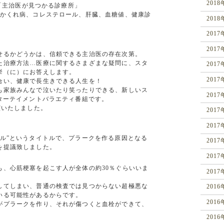
201
京「主治医が見つかる診療所」
大かくれ病、コレステロール、肝臓、血糖値、健康診
201
2017
2017
せるかどうかは、信頼できる主治医
の存在次第。
た治療方法…医療に関するさまざ
まな疑問に、スタ
2017
挙（に）
にお答えします。
201
合い、健康で長生きできる人生を
！
も家族みんなで泣いたり笑ったり
できる、新しいス
201
ターテイメントバラエティ番組です。
演いたしました。
201
201
ル”というタイトルで、プラー
クを作る原因となる
201
を提議致しま
した。
201
も、心筋梗塞を起こす人が全体の
約30％ぐらいいま
201
してしまい、普通の検査では見つ
からない超極悪な
2016
いる可能性があ
るからです。
201
がプラークを作り、それが傷つく
と血栓ができて、
201