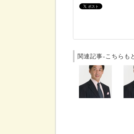
関連記事-こちらも
岡部クリニックの岡部正
地上波
先生が4/18に「主治医
ネクチン
が見つかる診療所」（テ
ディポ
レビ東京）に出演します