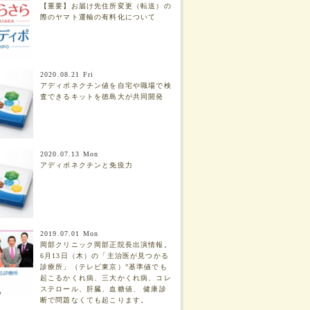
【重要】お届け先住所変更（転送）の
際のヤマト運輸の有料化について
2020.08.21 Fri
アディポネクチン値を自宅や職場で検
査できるキットを徳島大が共同開発
2020.07.13 Mon
アディポネクチンと免疫力
2019.07.01 Mon
岡部クリニック岡部正院長出演情報。
6月13日（木）の「主治医が見つかる
診療所」（テレビ東京）”基準値でも
起こるかくれ病、三大かくれ病、コレ
ステロール、肝臓、血糖値、 健康診
断で問題なくても起こります。