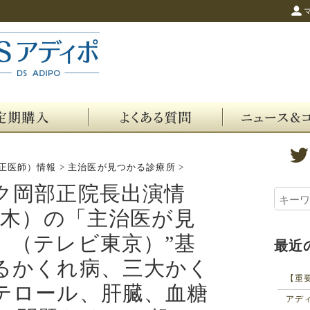
”
正医師）情報
>
主治医が見つかる診療所
>
ク岡部正院長出演情
（木）の「主治医が見
」（テレビ東京）”基
最近
るかくれ病、三大かく
テロール、肝臓、血糖