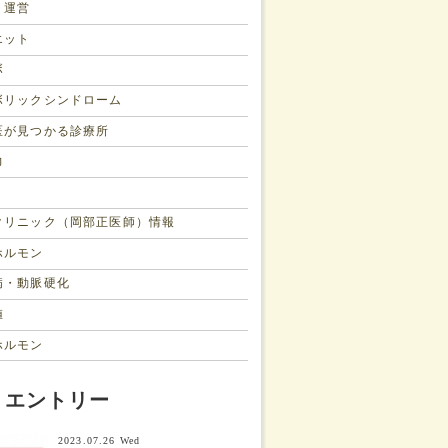
ト運営
エット
ボ
ボリックシンドローム
医が見つかる診療所
力
クリニック（岡部正医師）情報
ホルモン
病・動脈硬化
値
ホルモン
W エントリー
2023.07.26 Wed