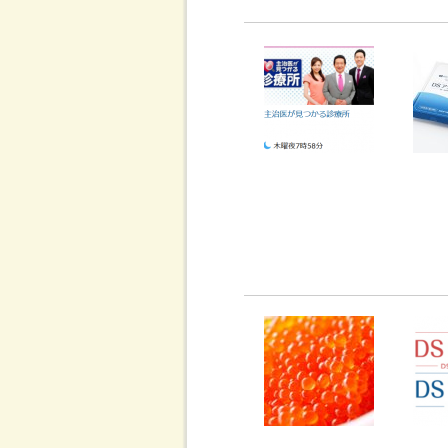
主治医が見つかる診療所
運動して
（岡部正院長出演番組）
いアデ
アスタキサンチンの臨床
【重要