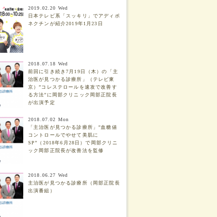
2019.02.20 Wed
日本テレビ系「スッキリ」でアディポ
ネクチンが紹介2019年1月23日
2018.07.18 Wed
前回に引き続き7月19日（木）の「主
治医が見つかる診療所」（テレビ東
京）”コレステロールを速攻で改善す
る方法”に岡部クリニック岡部正院長
が出演予定
2018.07.02 Mon
「主治医が見つかる診療所」”血糖値
コントロールでやせて美肌に
SP”（2018年6月28日）で岡部クリニ
ック岡部正院長が改善法を監修
2018.06.27 Wed
主治医が見つかる診療所（岡部正院長
出演番組）