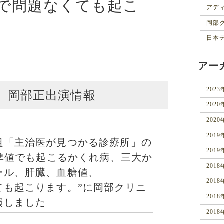
断で問題なくても起こ
アデ
アー
202
 岡部正出演情報
202
202
201
組「主治医が見つかる診療所」の
201
基準値でも起こるかくれ病、三大か
201
ール、肝臓、血糖値、
201
ても起こります。”に岡部クリニ
201
演しました
201