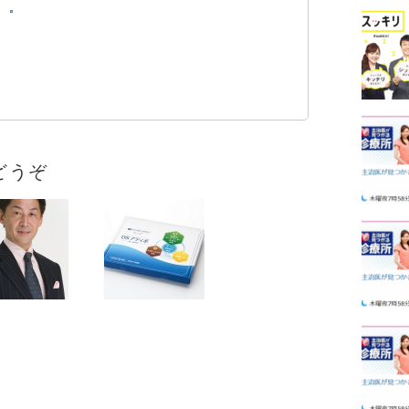
Pocket
どうぞ
テレビでアディポ
アディポネクチンとメタ
サプリのDSア
ボの関係
が紹介。