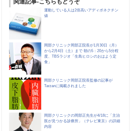
関連記事-こちらもどうぞ
運動している人は2倍高いアディポネクチン
値
岡部クリニック岡部正院長が1月30日（月）
から2月4日（土）まで 朝の5：20から5分程
度、TBSラジオ「生島ヒロシのおはよう定
食」
岡部クリニック岡部正院長監修の記事が
Tarzanに掲載されました
岡部クリニックの岡部正先生が4/18に「主治
医が見つかる診療所」（テレビ東京）の詳細
内容